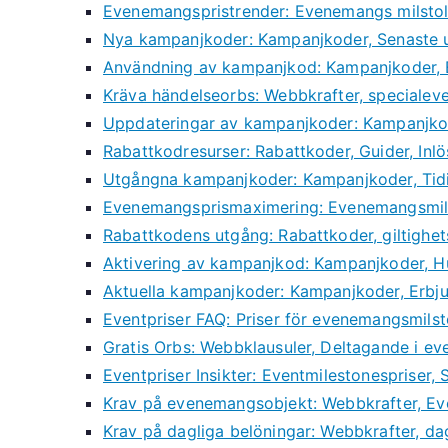
Evenemangspristrender: Evenemangs milstol
Nya kampanjkoder: Kampanjkoder, Senaste u
Användning av kampanjkod: Kampanjkoder, Ef
Kräva händelseorbs: Webbkrafter, specialev
Uppdateringar av kampanjkoder: Kampanjko
Rabattkodresurser: Rabattkoder, Guider, Inl
Utgångna kampanjkoder: Kampanjkoder, Tidig
Evenemangsprismaximering: Evenemangsmilst
Rabattkodens utgång: Rabattkoder, giltighets
Aktivering av kampanjkod: Kampanjkoder, Hur
Aktuella kampanjkoder: Kampanjkoder, Erbj
Eventpriser FAQ: Priser för evenemangsmilsto
Gratis Orbs: Webbklausuler, Deltagande i e
Eventpriser Insikter: Eventmilestonespriser,
Krav på evenemangsobjekt: Webbkrafter, Ev
Krav på dagliga belöningar: Webbkrafter, da