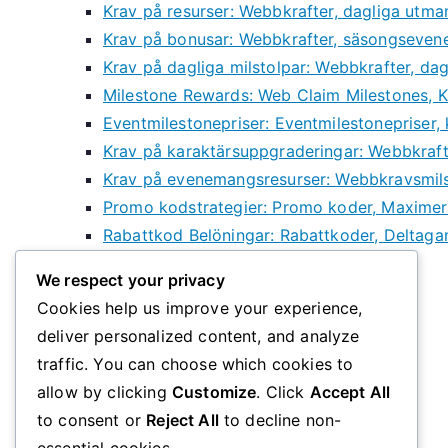
Krav på resurser: Webbkrafter, dagliga utm
Krav på bonusar: Webbkrafter, säsongseven
Krav på dagliga milstolpar: Webbkrafter, da
Milestone Rewards: Web Claim Milestones, K
Eventmilestonepriser: Eventmilestonepriser,
Krav på karaktärsuppgraderingar: Webbkraft
Krav på evenemangsresurser: Webbkravsmilst
Promo kodstrategier: Promo koder, Maximer
Rabattkod Belöningar: Rabattkoder, Deltaga
Categories
We respect your privacy
Cookies help us improve your experience,
deliver personalized content, and analyze
Event Milestone Priser
traffic. You can choose which cookies to
Rabattkoder
allow by clicking
Customize
. Click
Accept All
Webbansökningsmilstenar
to consent or
Reject All
to decline non-