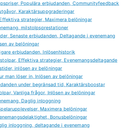
pspriser, Populära erbjudanden, Communityfeedback
tgåvor, Karaktärsuppgraderingar
fektiva strategier, Maximera belöningar
enemang, milstolpsprestationer
der, Senaste erbjudanden, Deltagande i evenemang
ösen av belöningar
are erbjudanden, Inlösenhistorik
olpar, Effektiva strategier, Evenemangsdeltagande
tider, inlösen av belöningar
 man löser in, Inlösen av belöningar
udanden under begränsad tid, Karaktärsboostar
lpar, Vanliga frågor, Inlösen av belöningar
venemang, Daglig inloggning
 Spelarupplevelser, Maximera belöningar
enemangsdelaktighet, Bonusbelöningar
glig inloggning, deltagande i evenemang