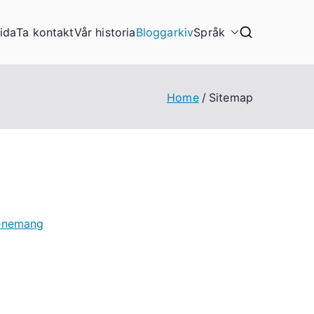
ida
Ta kontakt
Vår historia
Bloggarkiv
Språk
Home
Sitemap
venemang