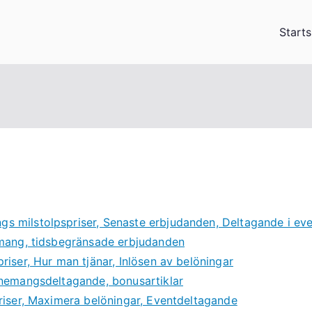
Starts
s milstolpspriser, Senaste erbjudanden, Deltagande i e
emang, tidsbegränsade erbjudanden
iser, Hur man tjänar, Inlösen av belöningar
enemangsdeltagande, bonusartiklar
riser, Maximera belöningar, Eventdeltagande