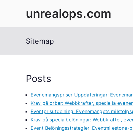
Skip
unrealops.com
to
content
Sitemap
Posts
Evenemangspriser Uppdateringar: Evenemang
Krav på orber: Webbkrafter, speciella even
Eventprisutdelning: Evenemangets milstolpspr
Krav på specialbelöningar: Webbkrafter, ev
Event Belöningsstrategier: Eventmilestone-p