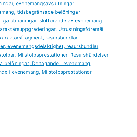
aningar, evenemangsavslutningar
emang, tidsbegränsade belöningar
gliga utmaningar, slutförande av evenemang
araktärsuppgraderingar, Utrustningsföremål
 karaktärsfragment, resursbundlar
er, evenemangsdelaktighet, resursbundlar
olpar, Milstolpsprestationer, Resurshändelser
a belöningar, Deltagande i evenemang
nde i evenemang, Milstolpsprestationer