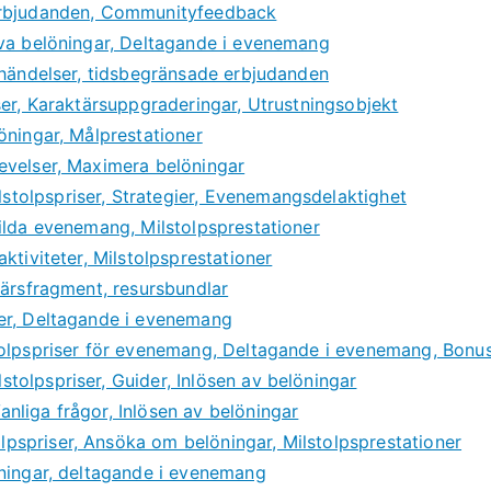
erbjudanden, Communityfeedback
iva belöningar, Deltagande i evenemang
jhändelser, tidsbegränsade erbjudanden
ser, Karaktärsuppgraderingar, Utrustningsobjekt
öningar, Målprestationer
evelser, Maximera belöningar
tolpspriser, Strategier, Evenemangsdelaktighet
ilda evenemang, Milstolpsprestationer
ktiviteter, Milstolpsprestationer
tärsfragment, resursbundlar
er, Deltagande i evenemang
tolpspriser för evenemang, Deltagande i evenemang, Bonu
olpspriser, Guider, Inlösen av belöningar
liga frågor, Inlösen av belöningar
spriser, Ansöka om belöningar, Milstolpsprestationer
sningar, deltagande i evenemang