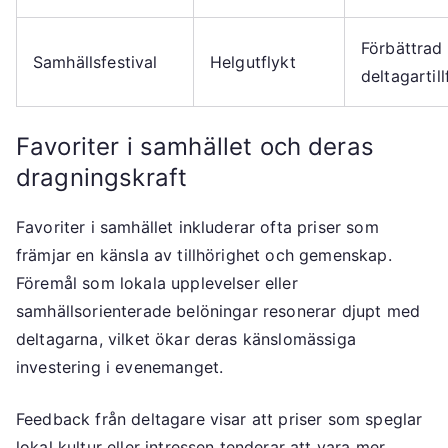
Förbättrad
Samhällsfestival
Helgutflykt
deltagartill
Favoriter i samhället och deras
dragningskraft
Favoriter i samhället inkluderar ofta priser som
främjar en känsla av tillhörighet och gemenskap.
Föremål som lokala upplevelser eller
samhällsorienterade belöningar resonerar djupt med
deltagarna, vilket ökar deras känslomässiga
investering i evenemanget.
Feedback från deltagare visar att priser som speglar
lokal kultur eller intressen tenderar att vara mer