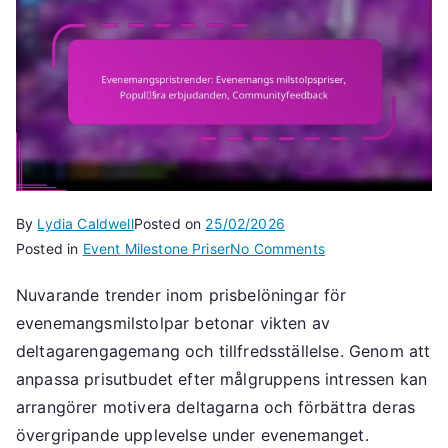
By
Lydia Caldwell
Posted on
25/02/2026
on
Posted in
Event Milestone Priser
No Comments
Evenemangspristr
Nuvarande trender inom prisbelöningar för
Evenemangs
evenemangsmilstolpar betonar vikten av
milstolpspriser,
Populära
deltagarengagemang och tillfredsställelse. Genom att
erbjudanden,
anpassa prisutbudet efter målgruppens intressen kan
Communityfeedba
arrangörer motivera deltagarna och förbättra deras
övergripande upplevelse under evenemanget.