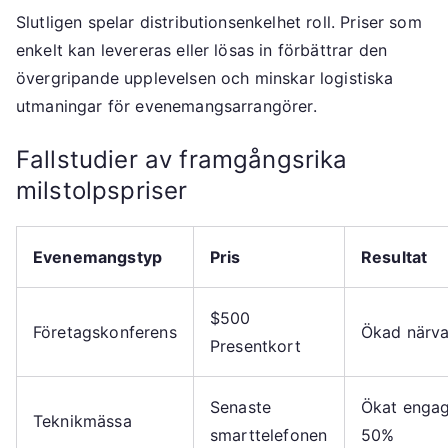
Slutligen spelar distributionsenkelhet roll. Priser som
enkelt kan levereras eller lösas in förbättrar den
övergripande upplevelsen och minskar logistiska
utmaningar för evenemangsarrangörer.
Fallstudier av framgångsrika
milstolpspriser
Evenemangstyp
Pris
Resultat
$500
Företagskonferens
Ökad närv
Presentkort
Senaste
Ökat enga
Teknikmässa
smarttelefonen
50%