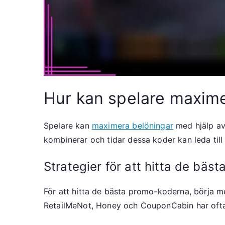
Hur kan spelare maxim
Spelare kan
maximera belöningar
med hjälp av
kombinerar och tidar dessa koder kan leda til
Strategier för att hitta de bä
För att hitta de bästa promo-koderna, börja me
RetailMeNot, Honey och CouponCabin har ofta