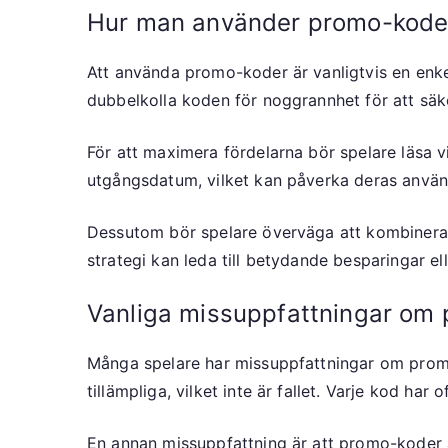
Hur man använder promo-koder
Att använda promo-koder är vanligtvis en enkel
dubbelkolla koden för noggrannhet för att säke
För att maximera fördelarna bör spelare läsa v
utgångsdatum, vilket kan påverka deras använ
Dessutom bör spelare överväga att kombinera 
strategi kan leda till betydande besparingar el
Vanliga missuppfattningar om
Många spelare har missuppfattningar om promo-
tillämpliga, vilket inte är fallet. Varje kod ha
En annan missuppfattning är att promo-koder al