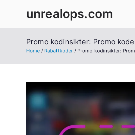
Skip
unrealops.com
to
content
Promo kodinsikter: Promo kode
Home
Rabattkoder
Promo kodinsikter: Prom