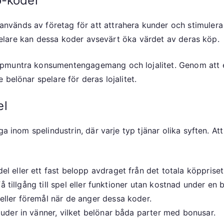
o-koder
änds av företag för att attrahera kunder och stimulera k
 spelare kan dessa koder avsevärt öka värdet av deras köp.
pmuntra konsumentengagemang och lojalitet. Genom att er
belönar spelare för deras lojalitet.
el
a inom spelindustrin, där varje typ tjänar olika syften. Att
 eller ett fast belopp avdraget från det totala köppriset
få tillgång till spel eller funktioner utan kostnad under en 
eller föremål när de anger dessa koder.
juder in vänner, vilket belönar båda parter med bonusar.