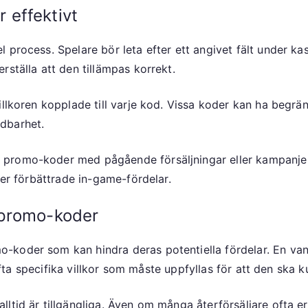
 effektivt
 process. Spelare bör leta efter ett angivet fält under ka
rställa att den tillämpas korrekt.
illkoren kopplade till varje kod. Vissa koder kan ha begr
dbarhet.
promo-koder med pågående försäljningar eller kampanjer
ler förbättrade in-game-fördelar.
 promo-koder
koder som kan hindra deras potentiella fördelar. En vanli
r ofta specifika villkor som måste uppfyllas för att den ska
ltid är tillgängliga. Även om många återförsäljare ofta er