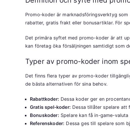
Definition och syfte med prom
Promo-koder är marknadsföringsverktyg som anv
rabatter, gratis frakt eller bonusartiklar. För
Det primära syftet med promo-koder är att up
kan företag öka försäljningen samtidigt som de 
Typer av promo-koder inom sp
Det finns flera typer av promo-koder tillgänglig
de bästa alternativen för sina behov.
Rabattkoder:
Dessa koder ger en procentandel
Gratis spel-koder:
Dessa tillåter spelare att 
Bonuskoder:
Spelare kan få in-game-valuta 
Referenskoder:
Dessa ges till spelare som b