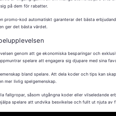
a sig på dem för rabatter.
n promo-kod automatiskt garanterar det bästa erbjudandet.
en ger det bästa värdet.
pelupplevelsen
evelsen genom att ge ekonomiska besparingar och exklusi
 uppmuntrar spelare att engagera sig djupare med sina favo
menskap bland spelare. Att dela koder och tips kan skap
 en mer livlig spelgemenskap.
la fallgropar, såsom utgångna koder eller vilseledande er
jälpa spelare att undvika besvikelse och fullt ut njuta a