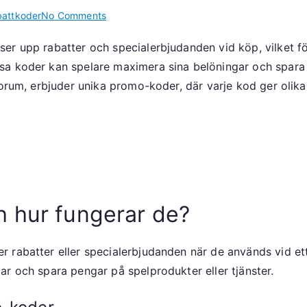
on
attkoder
No Comments
Promo
er upp rabatter och specialerbjudanden vid köp, vilket fö
kodinsikter:
a koder kan spelare maximera sina belöningar och spara 
Promo
koder,
forum, erbjuder unika promo-koder, där varje kod ger olika
Spelarupplevelser,
Maximera
belöningar
 hur fungerar de?
 rabatter eller specialerbjudanden när de används vid et
r och spara pengar på spelprodukter eller tjänster.