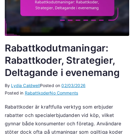
Rabattkodutmaningar:
Rabattkoder, Strategier,
Deltagande i evenemang
By
Lydia Caldwell
Posted on
02/03/2026
on
Posted in
Rabattkoder
No Comments
Rabattkodutmaningar:
Rabattkoder är kraftfulla verktyg som erbjuder
Rabattkoder,
rabatter och specialerbjudanden vid köp, vilket
Strategier,
Deltagande
gynnar både konsumenter och företag. Användare
i
stöter dock ofta på utmaningar som ogiltiga koder