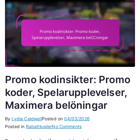
Promo kodinsikter: Promo
koder, Spelarupplevelser,
Maximera belöningar
By
Lydia Caldwell
Posted on
04/03/2026
on
Posted in
Rabattkoder
No Comments
Promo