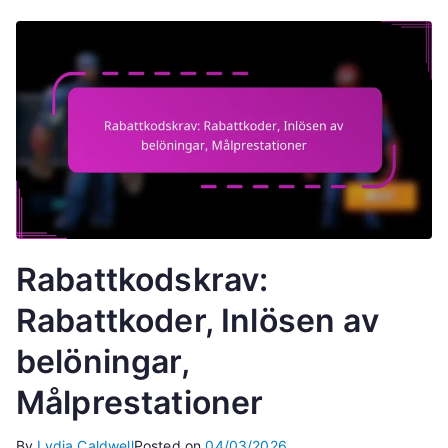
Rabattkodskrav:
Rabattkoder, Inlösen av
belöningar,
Målprestationer
By
Lydia Caldwell
Posted on
04/03/2026