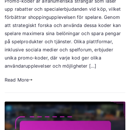
Promo-koder är alfanumeriska strängar som låser
kodinsikter:
upp rabatter och specialerbjudanden vid köp, vilket
Promo
koder,
förbättrar shoppingupplevelsen för spelare. Genom
Spelarupplevelser,
att strategiskt forska och använda dessa koder kan
Maximera
spelare maximera sina belöningar och spara pengar
belöningar
på spelprodukter och tjänster. Olika plattformar,
inklusive sociala medier och spelforum, erbjuder
unika promo-koder, där varje kod ger olika
användarupplevelser och möjligheter […]
Read More