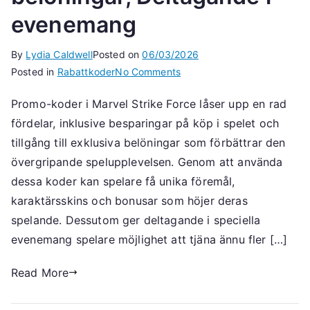
evenemang
By
Lydia Caldwell
Posted on
06/03/2026
on
Posted in
Rabattkoder
No Comments
Rabattkodens
Promo-koder i Marvel Strike Force låser upp en rad
fördelar:
fördelar, inklusive besparingar på köp i spelet och
Rabattkoder,
Exklusiva
tillgång till exklusiva belöningar som förbättrar den
belöningar,
övergripande spelupplevelsen. Genom att använda
Deltagande
dessa koder kan spelare få unika föremål,
i
karaktärsskins och bonusar som höjer deras
evenemang
spelande. Dessutom ger deltagande i speciella
evenemang spelare möjlighet att tjäna ännu fler […]
Read More