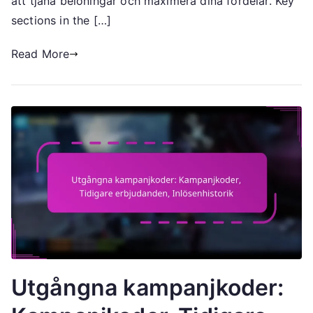
att tjäna belöningar och maximera dina fördelar. Key
sections in the […]
Read More
Utgångna kampanjkoder: