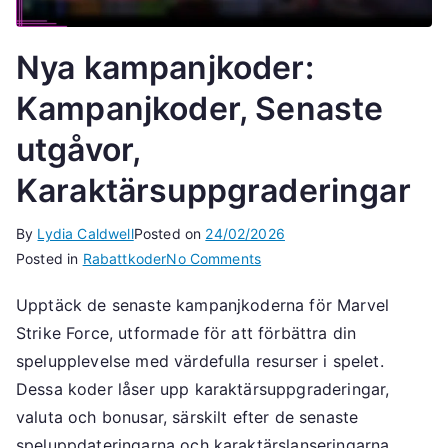
Nya kampanjkoder:
Kampanjkoder, Senaste
utgåvor,
Karaktärsuppgraderingar
By
Lydia Caldwell
Posted on
24/02/2026
on
Posted in
Rabattkoder
No Comments
Nya
Upptäck de senaste kampanjkoderna för Marvel
kampanjkoder:
Strike Force, utformade för att förbättra din
Kampanjkoder,
Senaste
spelupplevelse med värdefulla resurser i spelet.
utgåvor,
Dessa koder låser upp karaktärsuppgraderingar,
Karaktärsuppgraderingar
valuta och bonusar, särskilt efter de senaste
speluppdateringarna och karaktärslanseringarna.