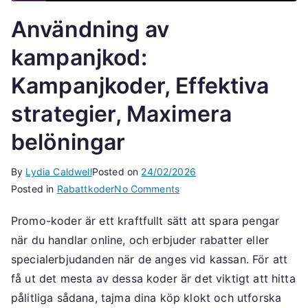
Användning av
kampanjkod:
Kampanjkoder, Effektiva
strategier, Maximera
belöningar
By
Lydia Caldwell
Posted on
24/02/2026
on
Posted in
Rabattkoder
No Comments
Användning
Promo-koder är ett kraftfullt sätt att spara pengar
av
när du handlar online, och erbjuder rabatter eller
kampanjkod:
Kampanjkoder,
specialerbjudanden när de anges vid kassan. För att
Effektiva
få ut det mesta av dessa koder är det viktigt att hitta
strategier,
pålitliga sådana, tajma dina köp klokt och utforska