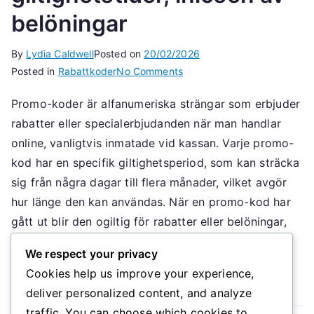
belöningar
By
Lydia Caldwell
Posted on
20/02/2026
on
Posted in
Rabattkoder
No Comments
Rabattkodens
Promo-koder är alfanumeriska strängar som erbjuder
utgång:
rabatter eller specialerbjudanden när man handlar
Rabattkoder,
giltighetstider,
online, vanligtvis inmatade vid kassan. Varje promo-
inlösen
kod har en specifik giltighetsperiod, som kan sträcka
av
sig från några dagar till flera månader, vilket avgör
belöningar
hur länge den kan användas. När en promo-kod har
gått ut blir den ogiltig för rabatter eller belöningar,
vilket potentiellt […]
We respect your privacy
Cookies help us improve your experience,
Read More
deliver personalized content, and analyze
traffic. You can choose which cookies to