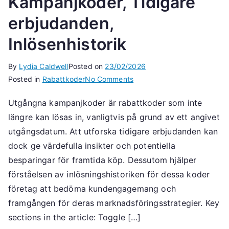
Kampanjkoder, Tidigare
erbjudanden,
Inlösenhistorik
By
Lydia Caldwell
Posted on
23/02/2026
on
Posted in
Rabattkoder
No Comments
Utgångna
Utgångna kampanjkoder är rabattkoder som inte
kampanjkoder:
längre kan lösas in, vanligtvis på grund av ett angivet
Kampanjkoder,
Tidigare
utgångsdatum. Att utforska tidigare erbjudanden kan
erbjudanden,
dock ge värdefulla insikter och potentiella
Inlösenhistorik
besparingar för framtida köp. Dessutom hjälper
förståelsen av inlösningshistoriken för dessa koder
företag att bedöma kundengagemang och
framgången för deras marknadsföringsstrategier. Key
sections in the article: Toggle […]