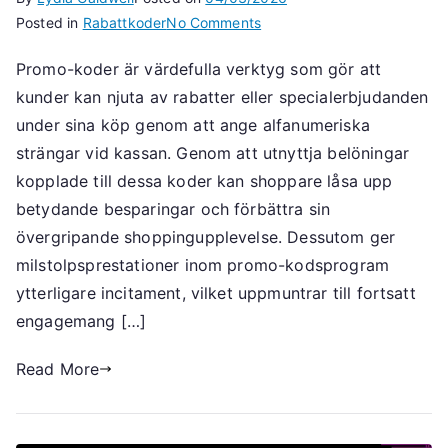
on
Posted in
Rabattkoder
No Comments
Rabattkodskrav:
Promo-koder är värdefulla verktyg som gör att
Rabattkoder,
kunder kan njuta av rabatter eller specialerbjudanden
Inlösen
av
under sina köp genom att ange alfanumeriska
belöningar,
strängar vid kassan. Genom att utnyttja belöningar
Målprestationer
kopplade till dessa koder kan shoppare låsa upp
betydande besparingar och förbättra sin
övergripande shoppingupplevelse. Dessutom ger
milstolpsprestationer inom promo-kodsprogram
ytterligare incitament, vilket uppmuntrar till fortsatt
engagemang […]
Read More