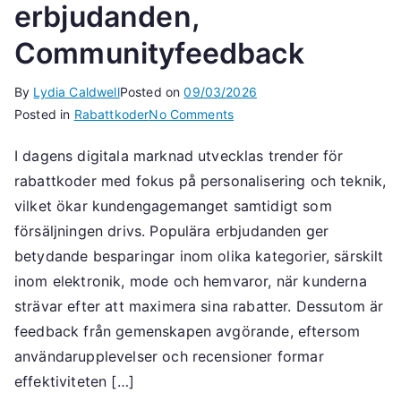
erbjudanden,
Communityfeedback
By
Lydia Caldwell
Posted on
09/03/2026
on
Posted in
Rabattkoder
No Comments
Rabattkodstrender:
I dagens digitala marknad utvecklas trender för
Rabattkoder,
rabattkoder med fokus på personalisering och teknik,
Populära
erbjudanden,
vilket ökar kundengagemanget samtidigt som
Communityfeedback
försäljningen drivs. Populära erbjudanden ger
betydande besparingar inom olika kategorier, särskilt
inom elektronik, mode och hemvaror, när kunderna
strävar efter att maximera sina rabatter. Dessutom är
feedback från gemenskapen avgörande, eftersom
användarupplevelser och recensioner formar
effektiviteten […]