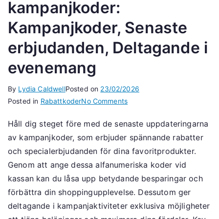
kampanjkoder:
Kampanjkoder, Senaste
erbjudanden, Deltagande i
evenemang
By
Lydia Caldwell
Posted on
23/02/2026
on
Posted in
Rabattkoder
No Comments
Uppdateringar
Håll dig steget före med de senaste uppdateringarna
av
av kampanjkoder, som erbjuder spännande rabatter
kampanjkoder:
Kampanjkoder,
och specialerbjudanden för dina favoritprodukter.
Senaste
Genom att ange dessa alfanumeriska koder vid
erbjudanden,
kassan kan du låsa upp betydande besparingar och
Deltagande
förbättra din shoppingupplevelse. Dessutom ger
i
deltagande i kampanjaktiviteter exklusiva möjligheter
evenemang