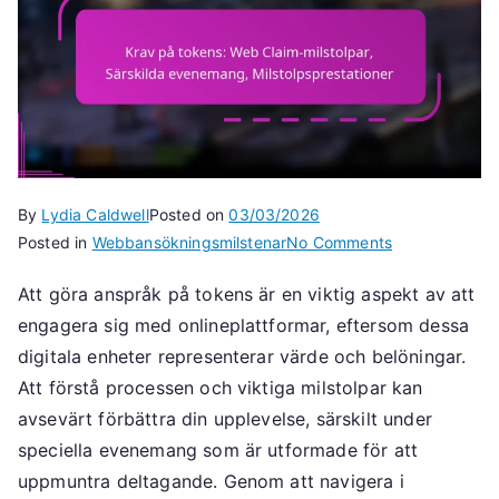
By
Lydia Caldwell
Posted on
03/03/2026
on
Posted in
Webbansökningsmilstenar
No Comments
Krav
Att göra anspråk på tokens är en viktig aspekt av att
på
engagera sig med onlineplattformar, eftersom dessa
tokens:
Web
digitala enheter representerar värde och belöningar.
Claim-
Att förstå processen och viktiga milstolpar kan
milstolpar,
avsevärt förbättra din upplevelse, särskilt under
Särskilda
speciella evenemang som är utformade för att
evenemang,
uppmuntra deltagande. Genom att navigera i
Milstolpsprest