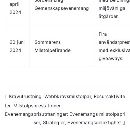
Jordens Dag
med belöninga
april
Gemenskapsevenemang
miljövänliga
2024
åtgärder.
Fira
30 juni
Sommarens
användarprest
2024
Milstolpefirande
med exklusiv
giveaways.
Post
Kravutrustning: Webbkravsmilstolpar, Resursaktivite
ter, Milstolpsprestationer
navigation
Evenemangsprisutmaningar: Evenemangs milstolpspri
ser, Strategier, Evenemangsdelaktighet