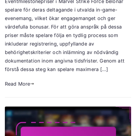
Eventmilestonepriser i Marvel Strike Force belönar
på
spelare för deras deltagande i utvalda in-game-
evenemangets
milstolpspriser:
evenemang, vilket ökar engagemanget och ger
Milstolpspriser
värdefulla bonusar. För att göra anspråk på dessa
för
priser måste spelare följa en tydlig process som
evenemang,
inkluderar registrering, uppfyllande av
Deltagande
behörighetskriterier och inlämning av nödvändig
i
dokumentation inom angivna tidsfrister. Genom att
evenemang,
förstå dessa steg kan spelare maximera […]
Bonusbelöningar
Read More