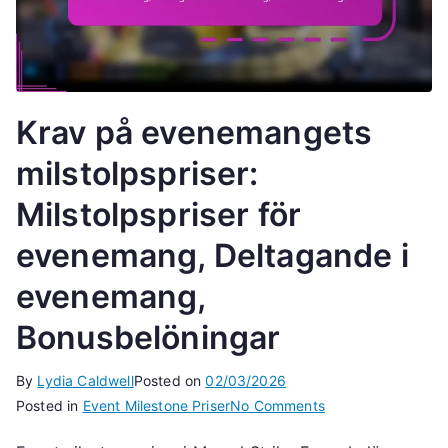
Krav på evenemangets
milstolpspriser:
Milstolpspriser för
evenemang, Deltagande i
evenemang,
Bonusbelöningar
By
Lydia Caldwell
Posted on
02/03/2026
on
Posted in
Event Milestone Priser
No Comments
Krav