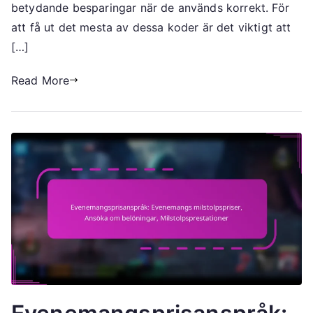
betydande besparingar när de används korrekt. För
Vanliga
att få ut det mesta av dessa koder är det viktigt att
frågor,
[…]
Inlösen
av
Read More
belöningar