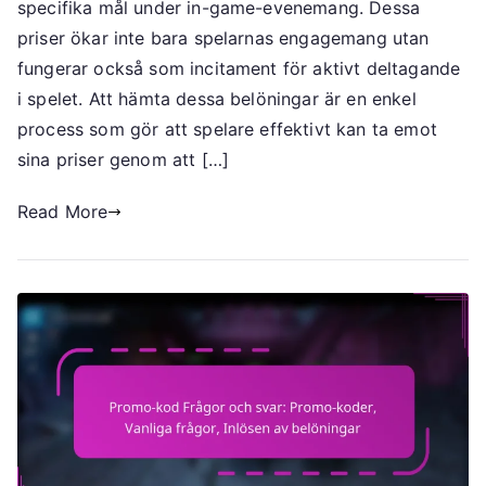
milstolpspriser,
specifika mål under in-game-evenemang. Dessa
Guider,
priser ökar inte bara spelarnas engagemang utan
Inlösen
fungerar också som incitament för aktivt deltagande
av
i spelet. Att hämta dessa belöningar är en enkel
belöningar
process som gör att spelare effektivt kan ta emot
sina priser genom att […]
Read More