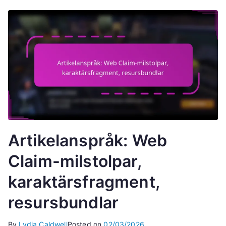
Artikelanspråk: Web
Claim-milstolpar,
karaktärsfragment,
resursbundlar
By
Lydia Caldwell
Posted on
02/03/2026