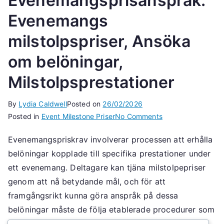
Evenemangsprisanspråk:
Evenemangs
milstolpspriser, Ansöka
om belöningar,
Milstolpsprestationer
By
Lydia Caldwell
Posted on
26/02/2026
on
Posted in
Event Milestone Priser
No Comments
Evenemangsprisan
Evenemangspriskrav involverar processen att erhålla
Evenemangs
belöningar kopplade till specifika prestationer under
milstolpspriser,
Ansöka
ett evenemang. Deltagare kan tjäna milstolpepriser
om
genom att nå betydande mål, och för att
belöningar,
framgångsrikt kunna göra anspråk på dessa
Milstolpsprestatio
belöningar måste de följa etablerade procedurer som
inkluderar verifiering av berättigande och inlämning