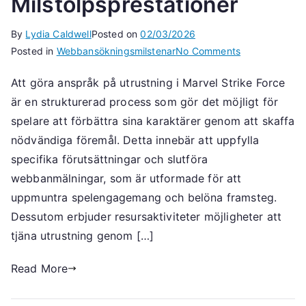
Milstolpsprestationer
By
Lydia Caldwell
Posted on
02/03/2026
on
Posted in
Webbansökningsmilstenar
No Comments
Kravutrustning
Att göra anspråk på utrustning i Marvel Strike Force
Webbkravsmils
är en strukturerad process som gör det möjligt för
Resursaktivitet
Milstolpsprest
spelare att förbättra sina karaktärer genom att skaffa
nödvändiga föremål. Detta innebär att uppfylla
specifika förutsättningar och slutföra
webbanmälningar, som är utformade för att
uppmuntra spelengagemang och belöna framsteg.
Dessutom erbjuder resursaktiviteter möjligheter att
tjäna utrustning genom […]
Read More