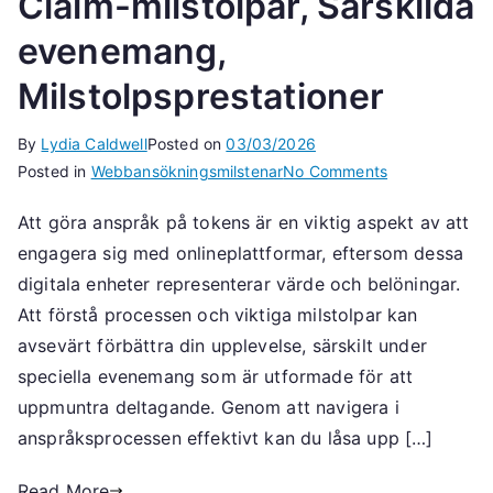
Claim-milstolpar, Särskilda
evenemang,
Milstolpsprestationer
By
Lydia Caldwell
Posted on
03/03/2026
on
Posted in
Webbansökningsmilstenar
No Comments
Krav
Att göra anspråk på tokens är en viktig aspekt av att
på
engagera sig med onlineplattformar, eftersom dessa
tokens:
Web
digitala enheter representerar värde och belöningar.
Claim-
Att förstå processen och viktiga milstolpar kan
milstolpar,
avsevärt förbättra din upplevelse, särskilt under
Särskilda
speciella evenemang som är utformade för att
evenemang,
uppmuntra deltagande. Genom att navigera i
Milstolpsprest
anspråksprocessen effektivt kan du låsa upp […]
Read More