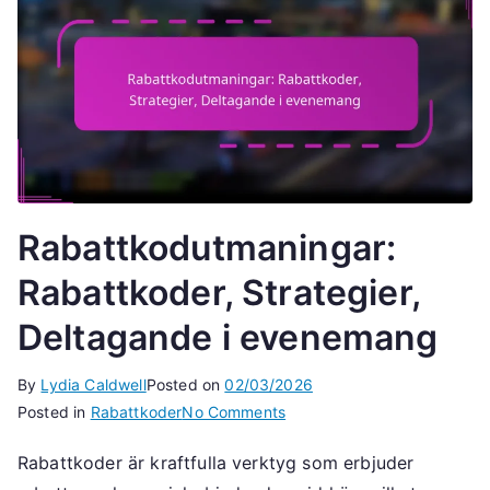
Rabattkodutmaningar:
Rabattkoder, Strategier,
Deltagande i evenemang
By
Lydia Caldwell
Posted on
02/03/2026
on
Posted in
Rabattkoder
No Comments
Rabattkodutmaningar:
Rabattkoder är kraftfulla verktyg som erbjuder
Rabattkoder,