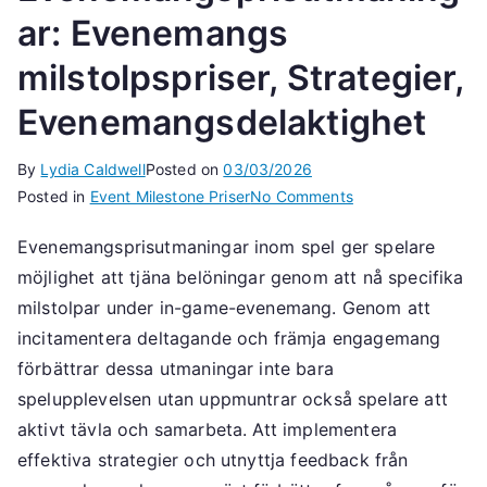
ar: Evenemangs
milstolpspriser, Strategier,
Evenemangsdelaktighet
By
Lydia Caldwell
Posted on
03/03/2026
on
Posted in
Event Milestone Priser
No Comments
Evenemangsprisut
Evenemangsprisutmaningar inom spel ger spelare
Evenemangs
möjlighet att tjäna belöningar genom att nå specifika
milstolpspriser,
Strategier,
milstolpar under in-game-evenemang. Genom att
Evenemangsdelakt
incitamentera deltagande och främja engagemang
förbättrar dessa utmaningar inte bara
spelupplevelsen utan uppmuntrar också spelare att
aktivt tävla och samarbeta. Att implementera
effektiva strategier och utnyttja feedback från