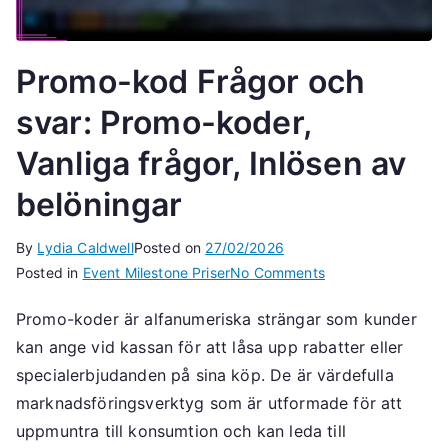
Promo-kod Frågor och
svar: Promo-koder,
Vanliga frågor, Inlösen av
belöningar
By
Lydia Caldwell
Posted on
27/02/2026
on
Posted in
Event Milestone Priser
No Comments
Promo-
Promo-koder är alfanumeriska strängar som kunder
kod
kan ange vid kassan för att låsa upp rabatter eller
Frågor
och
specialerbjudanden på sina köp. De är värdefulla
svar:
marknadsföringsverktyg som är utformade för att
Promo-
uppmuntra till konsumtion och kan leda till
koder,