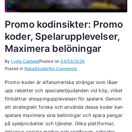
Promo kodinsikter: Promo
koder, Spelarupplevelser,
Maximera belöningar
By
Lydia Caldwell
Posted on
04/03/2026
on
Posted in
Rabattkoder
No Comments
Promo
Promo-koder är alfanumeriska strängar som låser
kodinsikter:
upp rabatter och specialerbjudanden vid köp, vilket
Promo
koder,
förbättrar shoppingupplevelsen för spelare. Genom
Spelarupplevelser,
att strategiskt forska och använda dessa koder kan
Maximera
spelare maximera sina belöningar och spara pengar
belöningar
på spelprodukter och tjänster. Olika plattformar,
inklusive sociala medier och spelforum, erbjuder