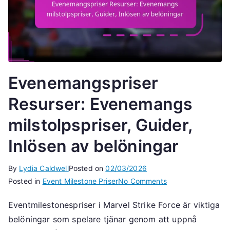
Evenemangspriser
Resurser: Evenemangs
milstolpspriser, Guider,
Inlösen av belöningar
By
Lydia Caldwell
Posted on
02/03/2026
on
Posted in
Event Milestone Priser
No Comments
Evenemangspriser
Eventmilestonespriser i Marvel Strike Force är viktiga
Resurser:
belöningar som spelare tjänar genom att uppnå
Evenemangs