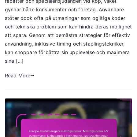
rabatter och specialerbjudanden vid köp, vilket
Strategier,
Deltagande
gynnar både konsumenter och företag. Användare
i
stöter dock ofta på utmaningar som ogiltiga koder
evenemang
och tekniska problem som kan hindra deras möjlighet
att spara. Genom att bemästra strategier för effektiv
användning, inklusive timing och staplingstekniker,
kan shoppare förbättra sin upplevelse och maximera
sina […]
Read More