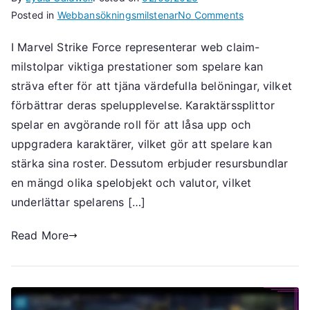
on
Posted in
Webbansökningsmilstenar
No Comments
Artikelanspråk
I Marvel Strike Force representerar web claim-
Web
milstolpar viktiga prestationer som spelare kan
Claim-
milstolpar,
sträva efter för att tjäna värdefulla belöningar, vilket
karaktärsfrag
förbättrar deras spelupplevelse. Karaktärssplittor
resursbundlar
spelar en avgörande roll för att låsa upp och
uppgradera karaktärer, vilket gör att spelare kan
stärka sina roster. Dessutom erbjuder resursbundlar
en mängd olika spelobjekt och valutor, vilket
underlättar spelarens […]
Read More