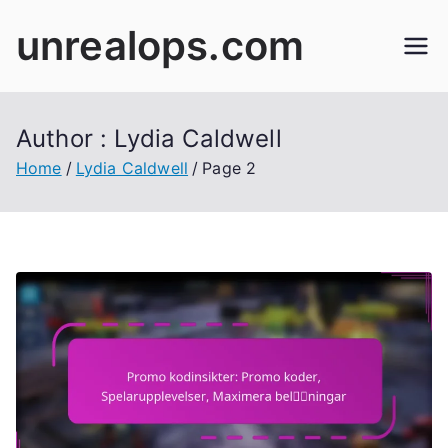
Skip
unrealops.com
to
content
Author :
Lydia Caldwell
Home
Lydia Caldwell
Page 2